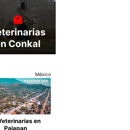
terinarias
en Conkal
México
Veterinarias en
Pajapan