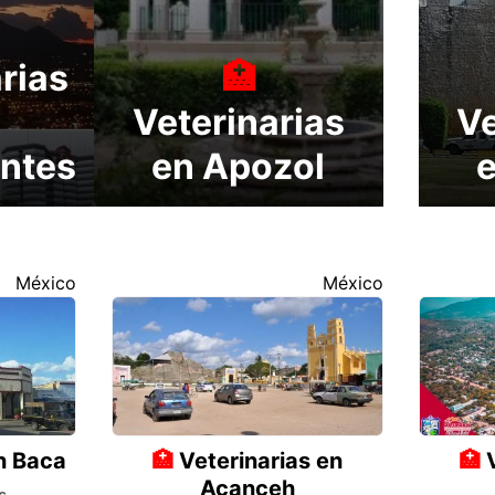
rias
Veterinarias
Ve
ntes
en Apozol
México
México
n Baca
Veterinarias en
Acanceh