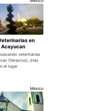
México
Veterinarias en
Acayucan
buscando veterinarias
can (Veracruz), ¡Has
n el lugar
México