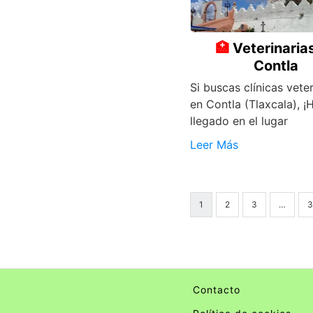
Veterinaria
Contla
Si buscas clínicas veter
en Contla (Tlaxcala), ¡
llegado en el lugar
Leer Más
1
2
3
…
3
Contacto