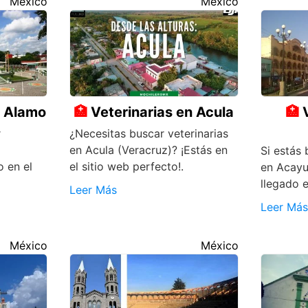
México
México
n Alamo
Veterinarias en Acula
r
¿Necesitas buscar veterinarias
en Acula (Veracruz)? ¡Estás en
Si estás 
o en el
el sitio web perfecto!.
en Acayu
llegado e
Leer Más
Leer Más
México
México