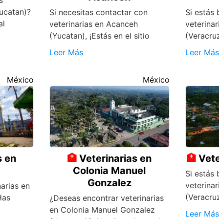
s
Yucatan)?
Si necesitas contactar con
Si estás 
al
veterinarias en Acanceh
veterinar
(Yucatan), ¡Estás en el sitio
(Veracruz
Leer Más
Leer Más
México
México
s en
Veterinarias en
Vete
Colonia Manuel
Si estás 
Gonzalez
veterinar
arias en
(Veracruz
Has
¿Deseas encontrar veterinarias
en Colonia Manuel Gonzalez
Leer Más