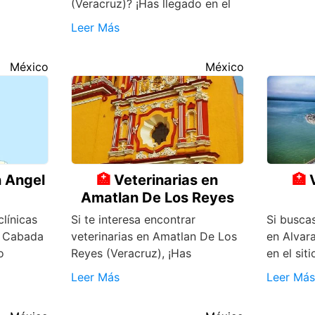
(Veracruz)? ¡Has llegado en el
Leer Más
México
México
n Angel
Veterinarias en
Amatlan De Los Reyes
clínicas
Si te interesa encontrar
Si buscas
R Cabada
veterinarias en Amatlan De Los
en Alvara
o
Reyes (Veracruz), ¡Has
en el siti
Leer Más
Leer Más