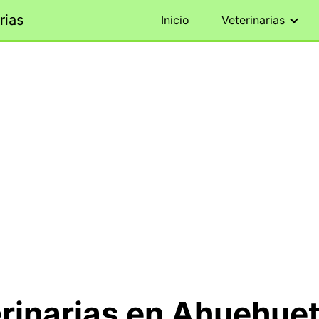
rias
Inicio
Veterinarias
rinarias en Ahuehuet