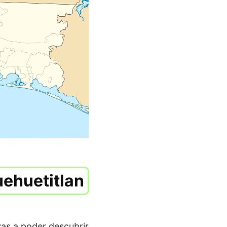
uehuetitlan
vas a poder descubrir