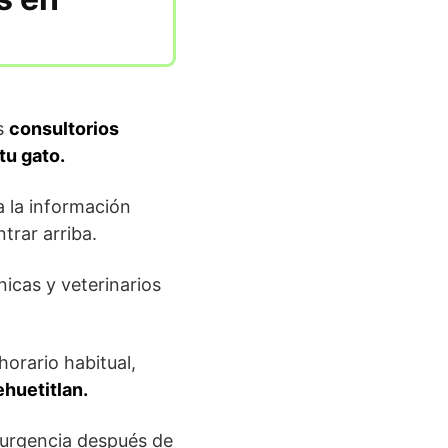
as
consultorios
tu gato.
 la información
trar arriba.
ínicas y veterinarios
horario habitual,
ehuetitlan.
 urgencia después de