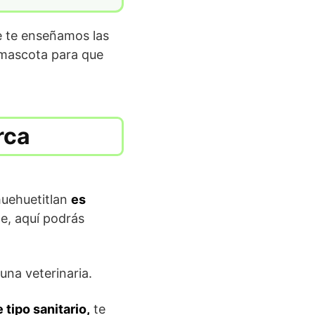
 te enseñamos las
u mascota para que
rca
huehuetitlan
es
e, aquí podrás
una veterinaria.
 tipo sanitario,
te