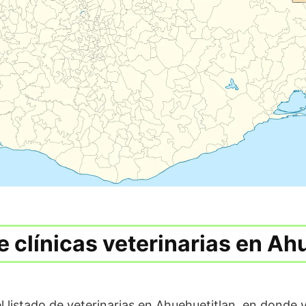
e clínicas veterinarias en Ah
l listado de veterinarias en Ahuehuetitlan, en donde 