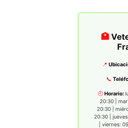
Vete
Fr
Ubicaci
Teléf
Horario:
l
20:30 | mar
20:30 | miér
20:30 | jueve
| viernes: 0