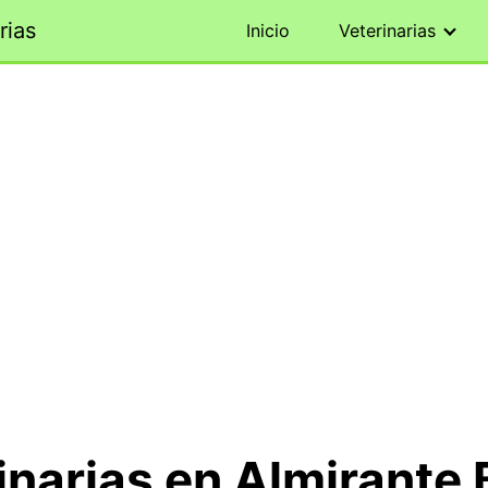
rias
Inicio
Veterinarias
inarias en Almirante