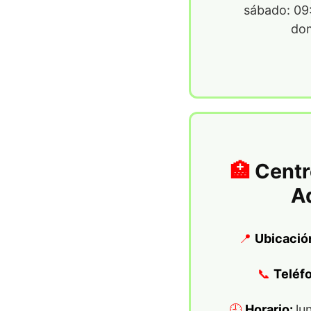
sábado: 09:
dom
Centr
A
Ubicació
Teléf
Horario:
lu