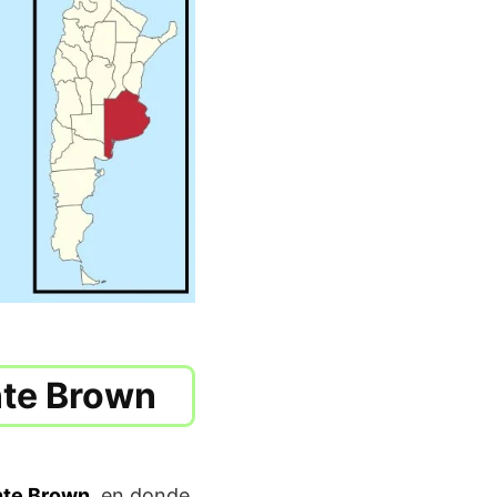
nte Brown
nte Brown,
en donde