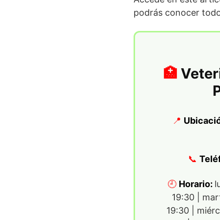
podrás conocer todos
Veter
Ubicaci
Telé
Horario:
l
19:30 | mar
19:30 | miér