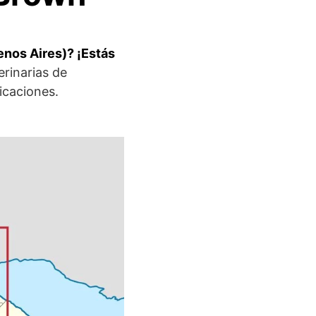
enos Aires)? ¡Estás
erinarias de
icaciones.