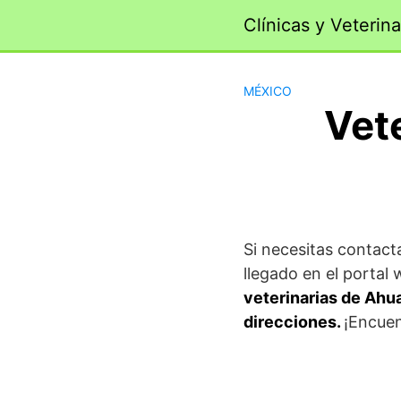
Saltar
Clínicas y Veterina
al
contenido
MÉXICO
Vet
Si necesitas contact
llegado en el porta
veterinarias de Ahu
direcciones.
¡Encue