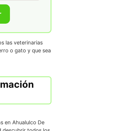
r
 las veterinarias
erro o gato y que sea
ormación
as en Ahualulco De
 descubrir todos los