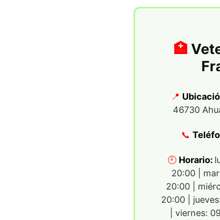
Vete
Fr
Ubicaci
46730 Ahua
Teléf
Horario:
l
20:00 | mar
20:00 | miér
20:00 | jueve
| viernes: 0