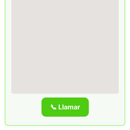
📞 Llamar