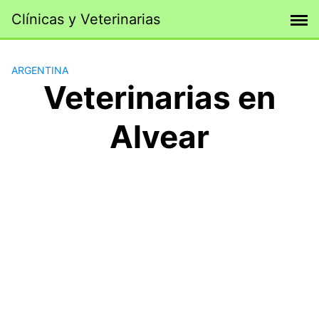
Saltar
Clínicas y Veterinarias
al
contenido
ARGENTINA
Veterinarias en
Alvear