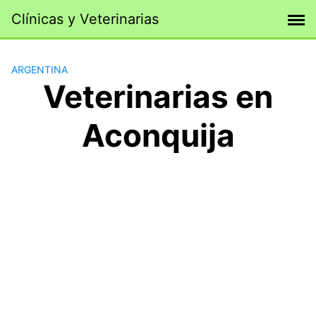
Saltar
Clínicas y Veterinarias
al
contenido
ARGENTINA
Veterinarias en
Aconquija