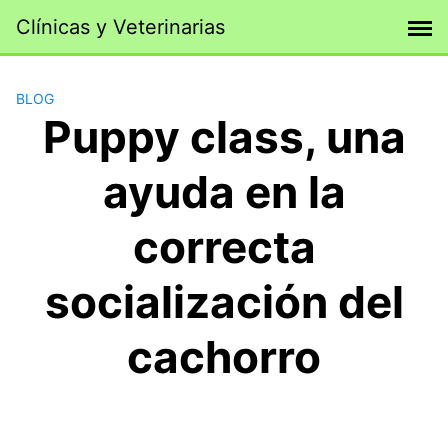
Saltar
Clínicas y Veterinarias
al
contenido
BLOG
Puppy class, una
ayuda en la
correcta
socialización del
cachorro