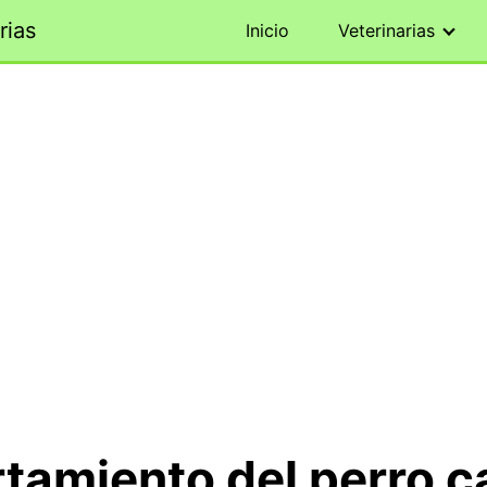
rias
Inicio
Veterinarias
amiento del perro c