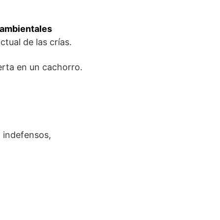
s ambientales
tual de las crías.
erta en un cachorro.
 indefensos,