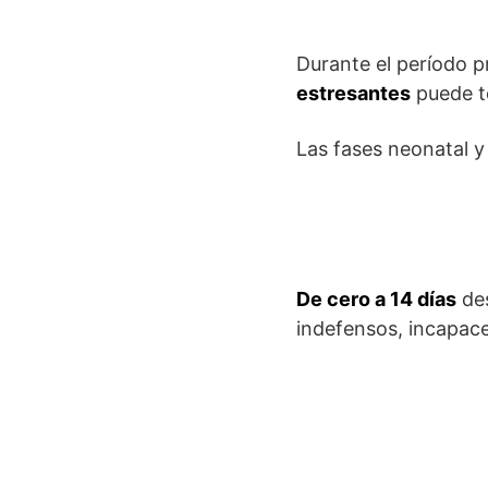
Durante el período p
estresantes
puede te
Las fases neonatal y
De cero a 14 días
des
indefensos, incapaces