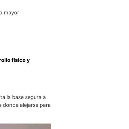
na mayor
ollo físico y
.
ta la base segura a
 donde alejarse para