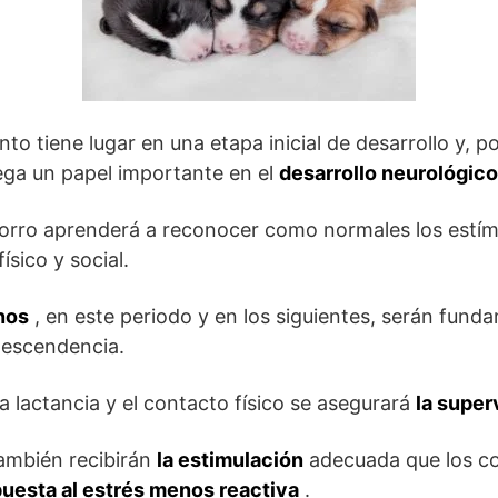
to tiene lugar en una etapa inicial de desarrollo y, por
ega un papel importante en el
desarrollo neurológico
chorro aprenderá a reconocer como normales los estí
ísico y social.
nos
, en este periodo y en los siguientes, serán funda
descendencia.
la lactancia y el contacto físico se asegurará
la super
también recibirán
la estimulación
adecuada que los co
uesta al estrés menos reactiva
.