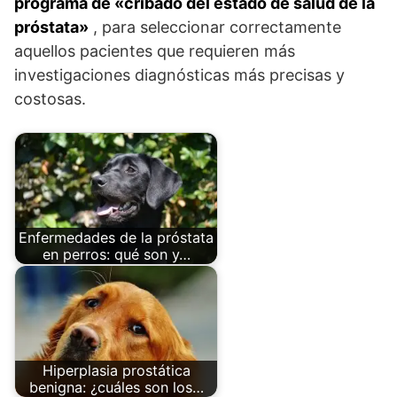
programa de «cribado del estado de salud de la
próstata»
, para seleccionar correctamente
aquellos pacientes que requieren más
investigaciones diagnósticas más precisas y
costosas.
Enfermedades de la próstata
en perros: qué son y…
Hiperplasia prostática
benigna: ¿cuáles son los…