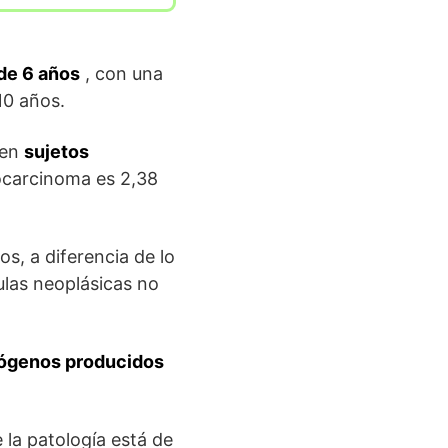
de 6 años
, con una
10 años.
 en
sujetos
nocarcinoma es 2,38
s, a diferencia de lo
lulas neoplásicas no
drógenos producidos
e la patología está de