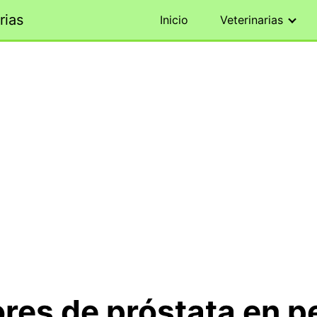
rias
Inicio
Veterinarias
es de próstata en pe