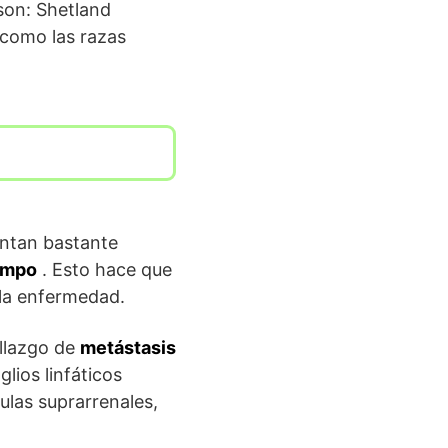
on: Shetland
 como las razas
entan bastante
empo
. Esto hace que
 la enfermedad.
llazgo de
metástasis
lios linfáticos
ulas suprarrenales,