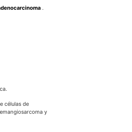
 adenocarcinoma
.
ca.
e células de
; hemangiosarcoma y