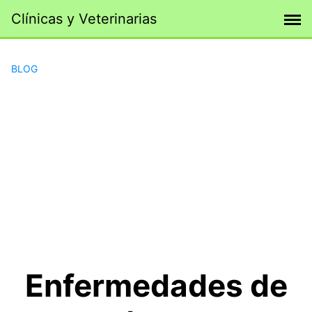
Saltar
Clínicas y Veterinarias
al
contenido
BLOG
Enfermedades de