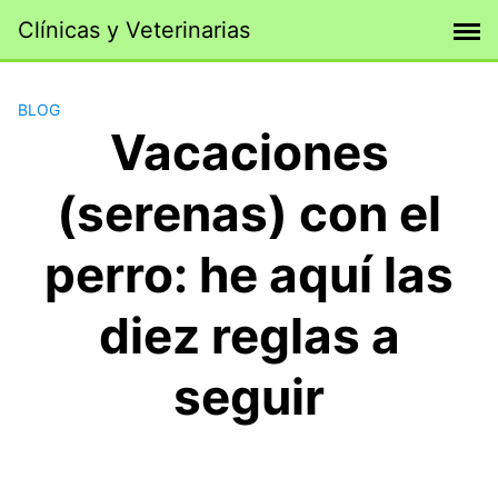
Saltar
Clínicas y Veterinarias
al
contenido
BLOG
Vacaciones
(serenas) con el
perro: he aquí las
diez reglas a
seguir