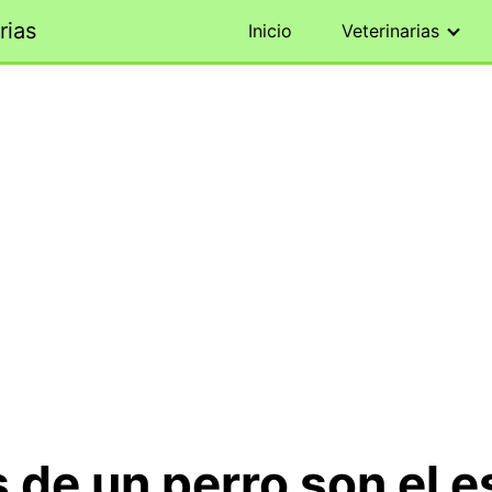
rias
Inicio
Veterinarias
s de un perro son el e