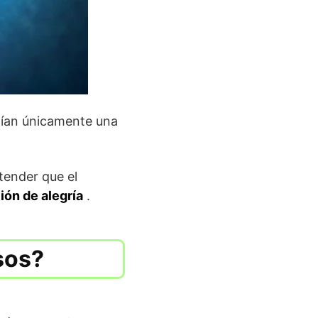
ían únicamente una
tender que el
ón de alegría
.
osos?