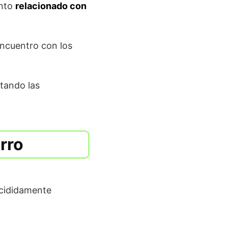
anto
relacionado con
encuentro con los
litando las
rro
ecididamente