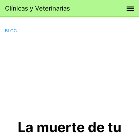
Saltar
Clínicas y Veterinarias
al
contenido
BLOG
La muerte de tu