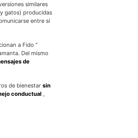
ersiones similares
s y gatos) producidas
omunicarse entre sí
ionan a Fido “
mamanta. Del mismo
mensajes de
ros de bienestar
sin
nejo conductual
,