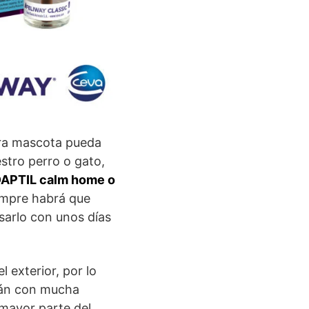
ra mascota pueda
estro perro o gato,
DAPTIL calm home o
empre habrá que
sarlo con unos días
 exterior, por lo
rán con mucha
 mayor parte del