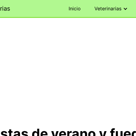
rias
Inicio
Veterinarias
estas de verano y fue