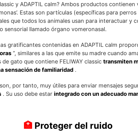
assic y ADAPTIL calm? Ambos productos contienen v
omonas’. Estas son partículas (específicas para perro
ales que todos los animales usan para interactuar y c
no sensorial llamado órgano vomeronasal.
as gratificantes contenidas en ADAPTIL calm proporc
doras
”, similares a las que emite su madre cuando a
 de gato que contiene FELIWAY classic
transmiten 
na sensación de familiaridad
.
on, por tanto, muy útiles para enviar mensajes segu
s
. Su uso debe estar
integrado con un adecuado ma
Proteger del ruido