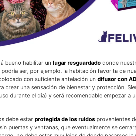
á bueno habilitar un
lugar resguardado
donde nuest
 podría ser, por ejemplo, la habitación favorita de nu
colocado con suficiente antelación un
difusor con A
a crear una sensación de bienestar y protección. Si
cluso durante el día) y será recomendable empezar a u
os debe estar
protegida de los ruidos
provenientes del
 sin puertas y ventanas, que eventualmente se cerra
bargo, no debe estar muy lejos de donde pasamos la