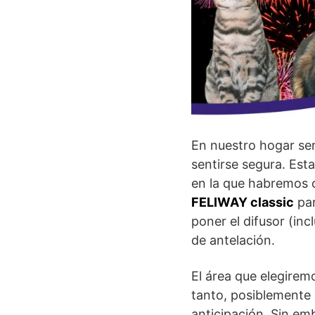
En nuestro hogar ser
sentirse segura. Esta
en la que habremos 
FELIWAY classic
par
poner el difusor (in
de antelación.
El área que elegirem
tanto, posiblemente
anticipación. Sin em