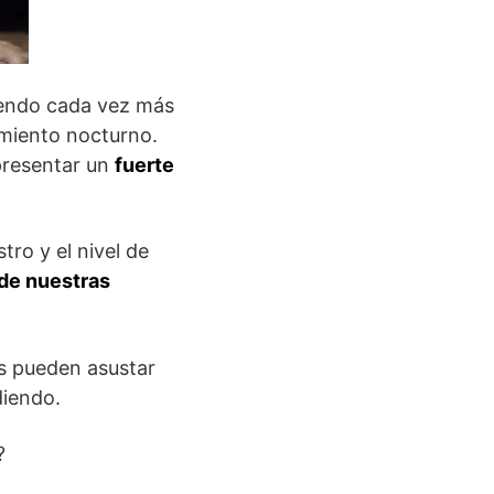
viendo cada vez más
imiento nocturno.
presentar un
fuerte
ro y el nivel de
 de nuestras
es pueden asustar
diendo.
?