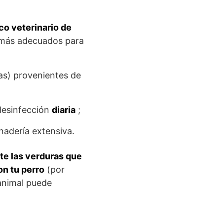
o veterinario de
s más adecuados para
as) provenientes de
desinfección
diaria
;
nadería extensiva.
te las verduras que
on tu perro
(por
 animal puede