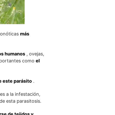
oonóticas
más
dos humanos
, ovejas,
importantes como
el
e este parásito
.
s a la infestación,
e esta parasitosis.
rse de tejidos y