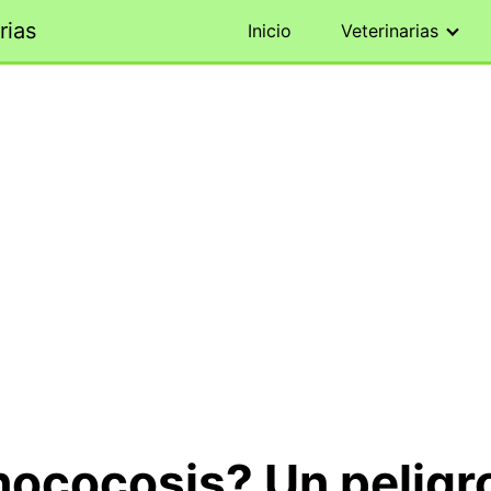
rias
Inicio
Veterinarias
ococosis? Un peligr