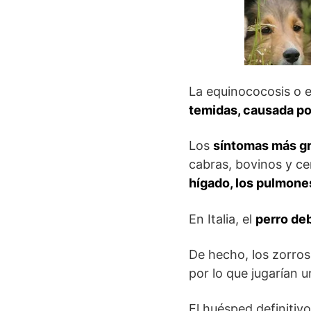
La equinococosis o 
temidas, causada po
Los
síntomas más gr
cabras, bovinos y c
hígado, los pulmone
En Italia, el
perro deb
De hecho, los zorros
por lo que jugarían 
El huésped definitivo,