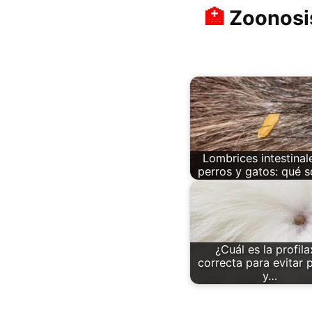
Zoonosis
Lombrices intestinal
perros y gatos: qué 
¿Cuál es la profila
correcta para evitar 
y…