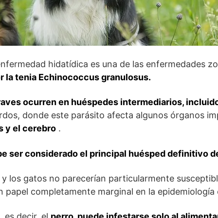
enfermedad hidatídica es una de las enfermedades z
r la tenia Echinococcus granulosus.
aves ocurren en huéspedes intermediarios, inclui
erdos, donde este parásito afecta algunos órganos 
s y el cerebro
.
e ser considerado el principal huésped definitivo d
 y los gatos no parecerían particularmente susceptible
un papel completamente marginal en la epidemiología d
 es decir, el
perro, puede infestarse solo al alimenta