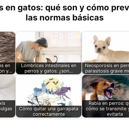
 en gatos: qué son y cómo prev
las normas básicas
es en
Lombrices intestinales en
Neosporosis en perr
son y…
perros y gatos: ¿son…
parasitosis grave 
xis
Rabia en perros: q
pulgas
Cómo quitar una garrapata
cómo se transmite
correctamente
evitarla