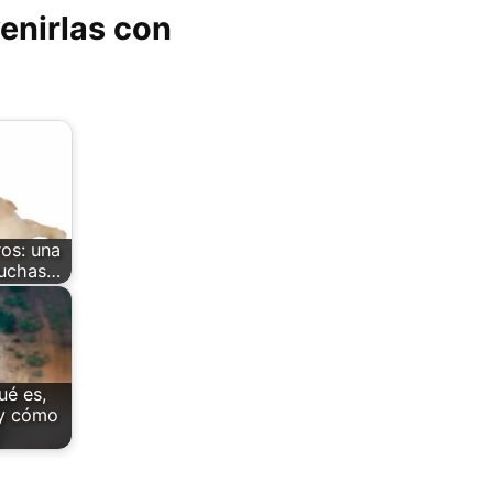
enirlas con
os: una
muchas…
ué es,
 y cómo