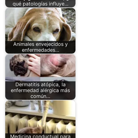
qué patologías influye…
Animales envejecidos y
enfermedades…
Dermatitis atópica, la
enfermedad alérgica más
común…
Medicina conductual para