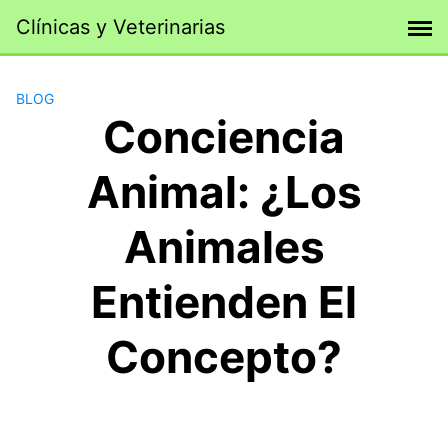
Saltar
Clínicas y Veterinarias
al
contenido
BLOG
Conciencia
Animal: ¿Los
Animales
Entienden El
Concepto?