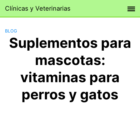
Saltar
Clínicas y Veterinarias
al
contenido
BLOG
Suplementos para
mascotas:
vitaminas para
perros y gatos