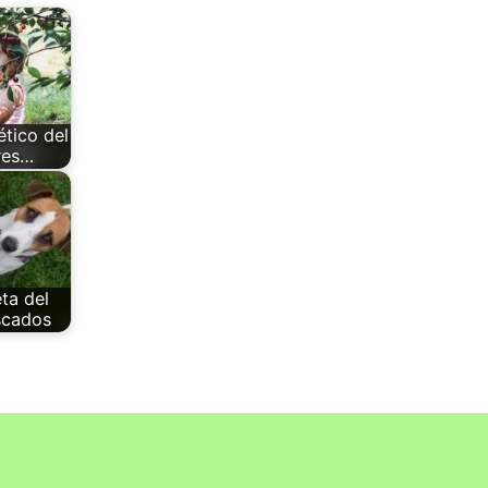
tico del
res…
ta del
scados