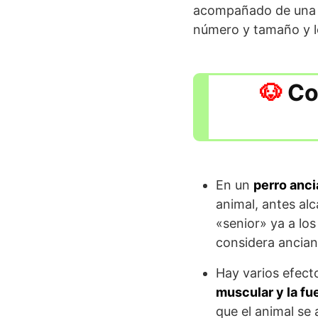
acompañado de una d
número y tamaño y l
Co
En un
perro anci
animal, antes alc
«senior» ya a lo
considera ancian
Hay varios efect
muscular y la fu
que el animal se