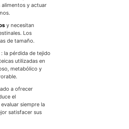
 alimentos y actuar
rnos.
os
y necesitan
estinales. Los
ias de tamaño.
: la pérdida de tejido
eicas utilizadas en
oso, metabólico y
orable.
ado a ofrecer
duce el
evaluar siempre la
jor satisfacer sus