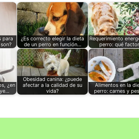
s para
¿Es correcto elegir la dieta
Requerimiento energé
 son?
de un perro en función…
perro: qué facto
Obesidad canina: ¿puede
os, ¿en
afectar a la calidad de su
Alimentos en la die
uye…
vida?
perro: carnes y pe