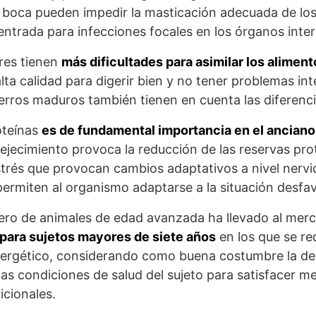
a boca pueden impedir la masticación adecuada de los
ntrada para infecciones focales en los órganos inte
res tienen
más dificultades para asimilar los aliment
lta calidad para digerir bien y no tener problemas int
erros maduros también tienen en cuenta las diferenc
oteínas
es de fundamental importancia en el anciano
ejecimiento provoca la reducción de las reservas prot
strés que provocan cambios adaptativos a nivel nervi
ermiten al organismo adaptarse a la situación desfav
ero de animales de edad avanzada ha llevado al merc
para sujetos mayores de siete años
en los que se re
ergético, considerando como buena costumbre la de 
y las condiciones de salud del sujeto para satisfacer me
icionales.