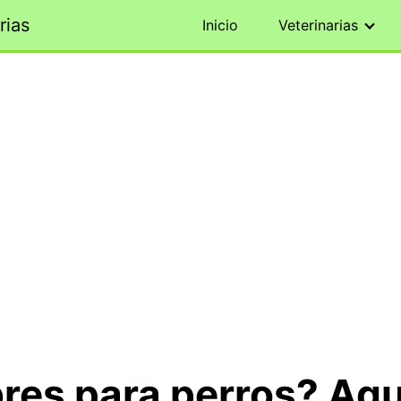
rias
Inicio
Veterinarias
es para perros? Aqu