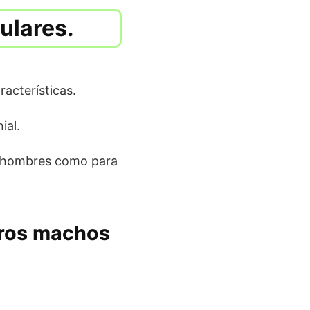
ulares.
acterísticas.
ial.
ra hombres como para
rros machos