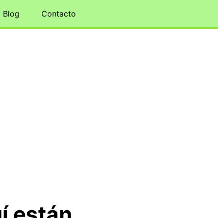
Blog
Contacto
í están