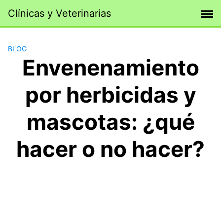
Saltar
Clínicas y Veterinarias
al
contenido
BLOG
Envenenamiento
por herbicidas y
mascotas: ¿qué
hacer o no hacer?