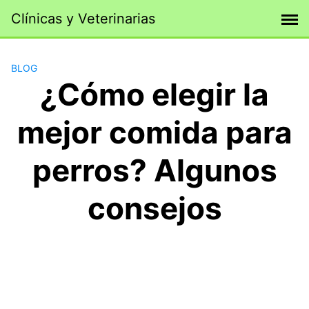
Saltar
Clínicas y Veterinarias
al
contenido
BLOG
¿Cómo elegir la
mejor comida para
perros? Algunos
consejos