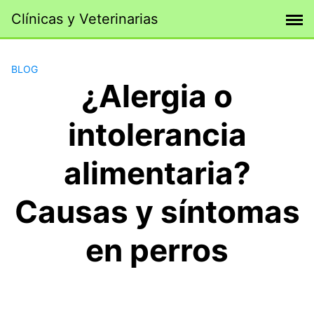
Saltar
Clínicas y Veterinarias
al
contenido
BLOG
¿Alergia o
intolerancia
alimentaria?
Causas y síntomas
en perros